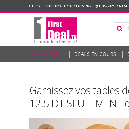
+216 55 646 502
+216 74 619 289
Lun-Sam: de 09H
|
|
ACCUEIL
DEALS EN COURS
Garnissez vos tables d
12.5 DT SEULEMENT de