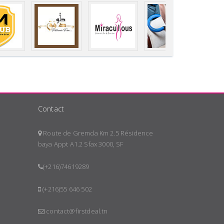
Contact
Route de Gremda Km 2.5 Résidence
baya Appt A1.2 Sfax 3000, SF
(+216)74619289
(+216)55 646 502
contact@firstdeal.tn