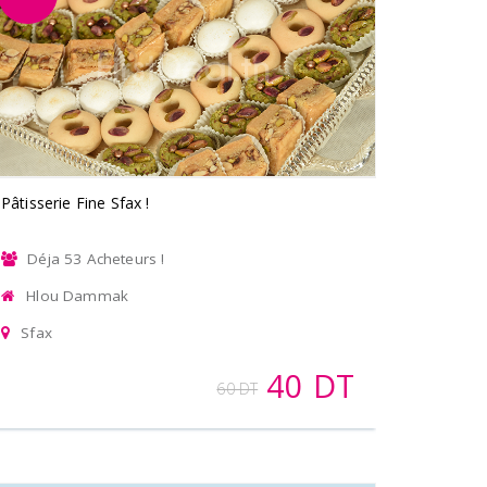
Pâtisserie Fine Sfax !
Déja 53 Acheteurs !
Hlou Dammak
Sfax
40 DT
60 DT