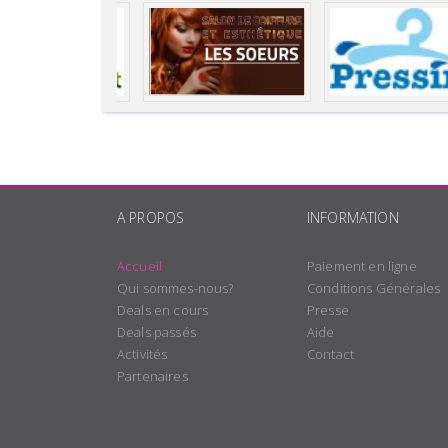
A PROPOS
INFORMATION
Accueil
Paiement en ligne
Qui sommes-nous?
Conditions Générales
Deals en cours
Presse
Deals passés
Aide
Activités
Contact
Partenaires