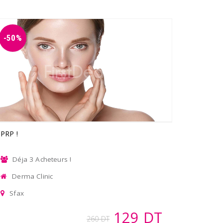
-50%
PRP !
Déja 3 Acheteurs !
Derma Clinic
Sfax
129 DT
260 DT