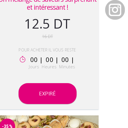
et intéressant !
12.5 DT
16 DT
POUR ACHETER IL VOUS RESTE
00 |
00 |
00 |
Jours
Heures
Minutes
EXPIRÉ
-35%