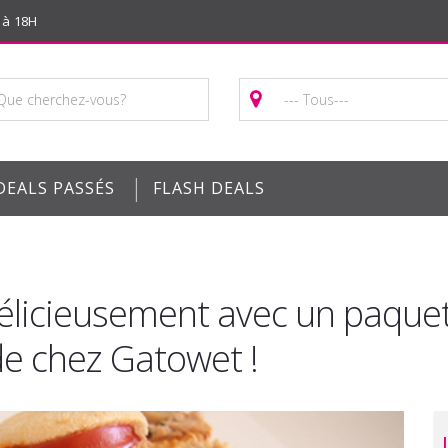
 à 18H
|
DEALS PASSÉS
FLASH DEALS
élicieusement avec un paquet
 chez Gatowet !