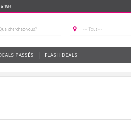
 à 18H
|
DEALS PASSÉS
FLASH DEALS