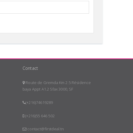
Contact
Route de Gremda Km 2.5 Résidence
baya Appt A1.2 Sfax 3000, SF
(+216)74619289
(+216)55 646 502
contact@firstdeal.tn