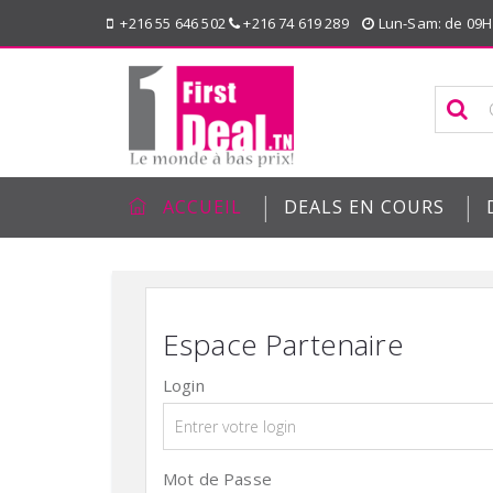
+216 55 646 502
+216 74 619 289
Lun-Sam: de 09H
|
|
ACCUEIL
DEALS EN COURS
Espace Partenaire
Login
Mot de Passe