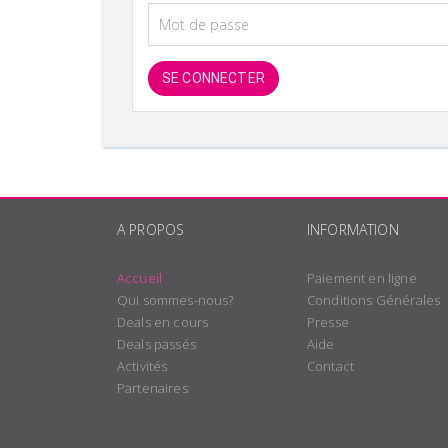
SE CONNECTER
A PROPOS
INFORMATION
Accueil
Paiement en ligne
Qui sommes-nous?
Conditions Générales
Deals en cours
Presse
Deals passés
Aide
Activités
Contact
Partenaires