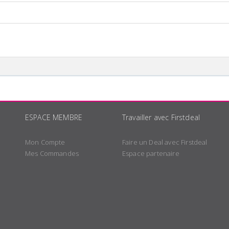
ESPACE MEMBRE
Travailler avec Firstdeal
Mon Compte
Faire un Deal avec Firstdeal
Mes Commandes
Espace partenaire