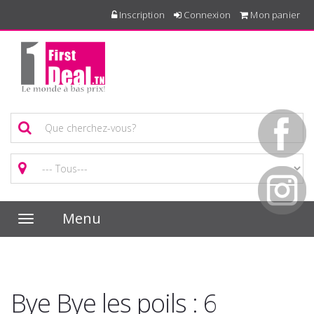
Inscription
Connexion
Mon panier
Menu
Toggle
navigation
Bye Bye les poils : 6