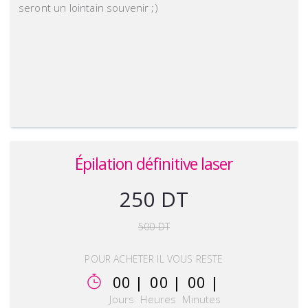
seront un lointain souvenir ;)
Épilation définitive laser
250 DT
500 DT
POUR ACHETER IL VOUS RESTE
00 |
00 |
00 |
Jours
Heures
Minutes