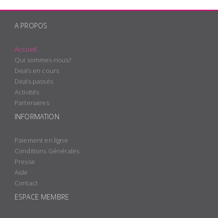
A PROPOS
Accueil
Qui sommes-nous?
Deals en cours
Deals passés
Activités
Partenaires
INFORMATION
Paiement en ligne
Conditions Générales
Presse
Aide
Contact
ESPACE MEMBRE