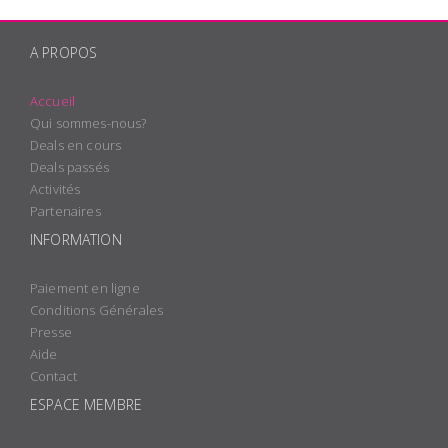
A PROPOS
Accueil
Qui sommes-nous?
Deals en cours
Deals passés
Activités
Partenaires
INFORMATION
Paiement en ligne
Conditions Générales
Presse
Aide
Contact
ESPACE MEMBRE