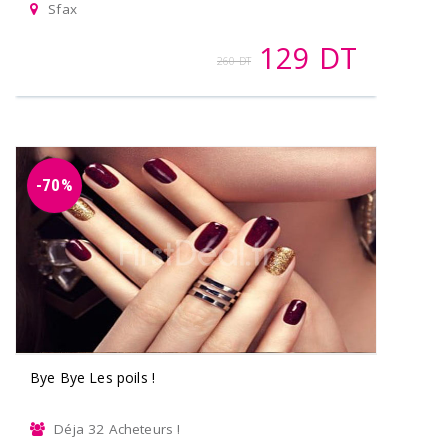
Sfax
129 DT
260 DT
-70%
Bye Bye Les poils !
Déja 32 Acheteurs !