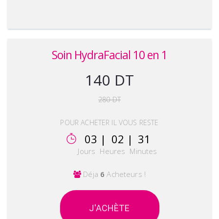
Soin HydraFacial 10 en 1
140 DT
280 DT
POUR ACHETER IL VOUS RESTE
03 |
02 |
31
Jours
Heures
Minutes
Déja
6
Acheteurs !
J'ACHÈTE