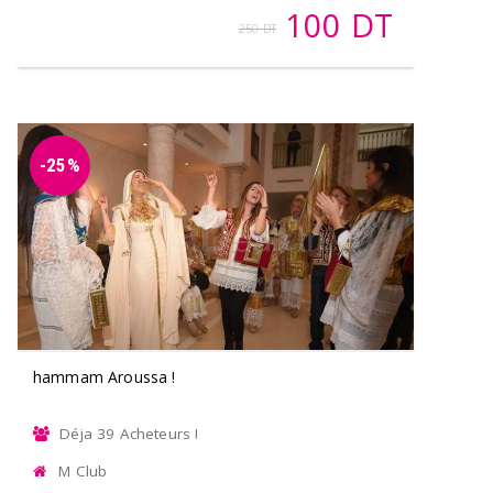
100 DT
250 DT
-25%
hammam Aroussa !
Déja 39 Acheteurs !
M Club