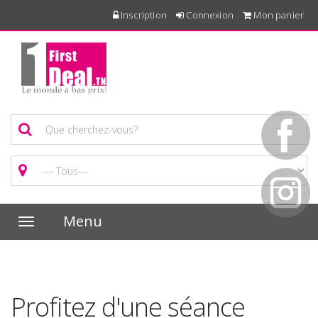
Inscription
Connexion
Mon panier
Menu
Toggle
navigation
Profitez d'une séance