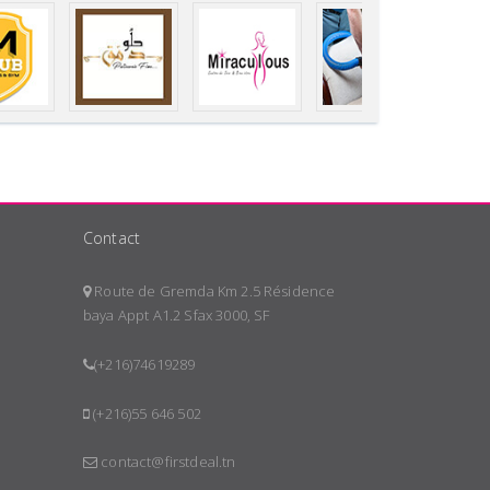
Contact
Route de Gremda Km 2.5 Résidence
baya Appt A1.2 Sfax 3000, SF
(+216)74619289
(+216)55 646 502
contact@firstdeal.tn