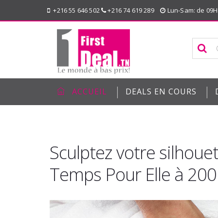
+216 55 646 502
+216 74 619 289
Lun-Sam: de 09H
|
|
ACCUEIL
DEALS EN COURS
Sculptez votre silhoue
Temps Pour Elle à 20