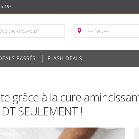
 à 18H
|
DEALS PASSÉS
FLASH DEALS
tte grâce à la cure amincissa
0 DT SEULEMENT !