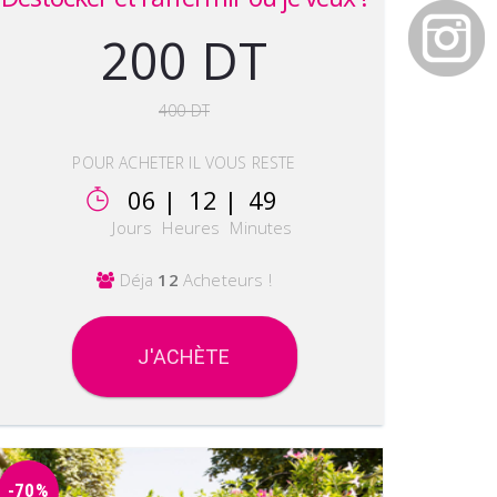
200 DT
400 DT
POUR ACHETER IL VOUS RESTE
06 |
12 |
49
Jours
Heures
Minutes
Déja
12
Acheteurs !
J'ACHÈTE
-70%