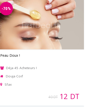
-70%
Peau Doux !
Déja 45 Acheteurs !
Douja Coif
Sfax
12 DT
40 DT