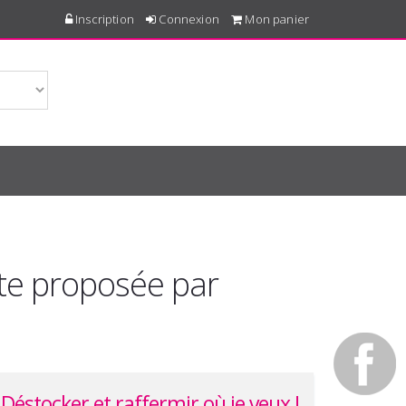
Inscription
Connexion
Mon panier
nte proposée par
Déstocker et raffermir où je veux !