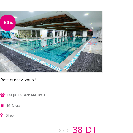
-60%
Ressourcez-vous !
Déja 16 Acheteurs !
M Club
Sfax
38 DT
85 DT