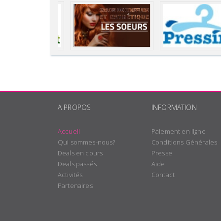
A PROPOS
INFORMATION
Accueil
Paiement en ligne
Qui sommes-nous?
Conditions Générales
Deals en cours
Presse
Deals passés
Aide
Activités
Contact
Partenaires