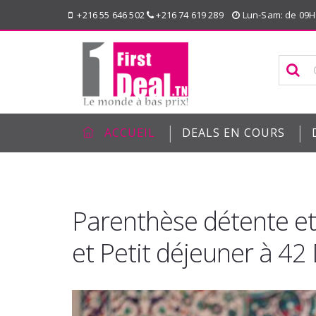
+216 55 646 502
+216 74 619 289
Lun-Sam: de 09H
|
|
ACCUEIL
DEALS EN COURS
Parenthèse détente e
et Petit déjeuner à 4