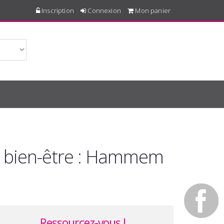
Inscription
Connexion
Mon panier
e bien-être : Hammem
!
Ressourcez-vous !