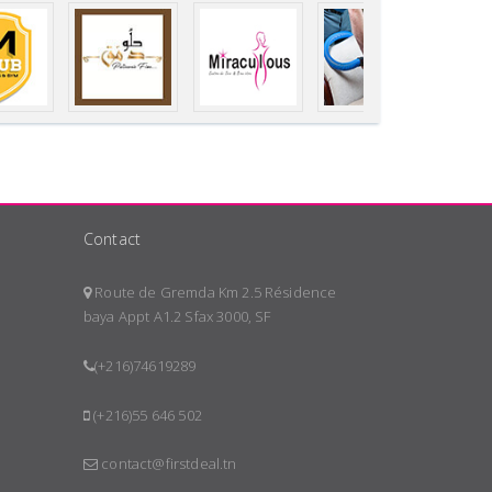
Contact
Route de Gremda Km 2.5 Résidence
baya Appt A1.2 Sfax 3000, SF
(+216)74619289
(+216)55 646 502
contact@firstdeal.tn