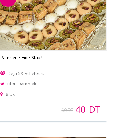
Pâtisserie Fine Sfax !
Déja 53 Acheteurs !
Hlou Dammak
Sfax
40 DT
60 DT