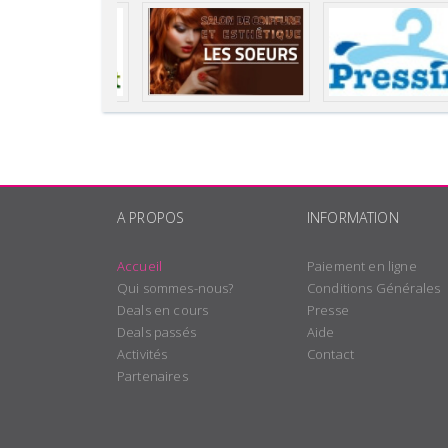
A PROPOS
INFORMATION
Accueil
Paiement en ligne
Qui sommes-nous?
Conditions Générales
Deals en cours
Presse
Deals passés
Aide
Activités
Contact
Partenaires