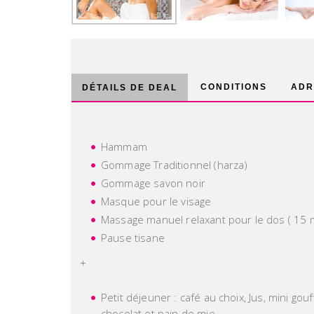
CONDITIONS
ADR
DÉTAILS DE DEAL
Hammam
Gommage Traditionnel (harza)
Gommage savon noir
Masque pour le visage
Massage manuel relaxant pour le dos ( 15 
Pause tisane
+
Petit déjeuner : café au choix, Jus, mini go
chocolat et pain de mie