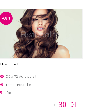
-68%
New Look !
Déja 72 Acheteurs !
Temps Pour Elle
Sfax
30 DT
95 DT